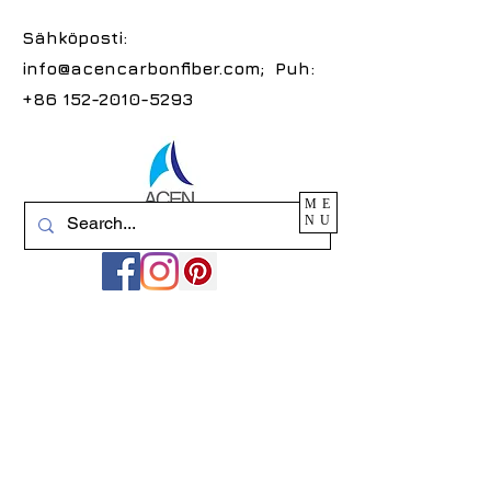
Sähköposti:
info@acencarbonfiber.com
; Puh:
+86 152-2010-5293
ME
NU