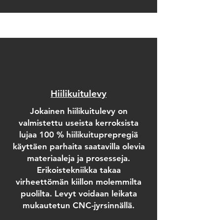
Hiilikuitulevy
Jokainen hiilikuitulevy on
valmistettu useista kerroksista
lujaa 100 % hiilikuituprepregiä
käyttäen parhaita saatavilla olevia
materiaaleja ja prosesseja.
Erikoistekniikka takaa
virheettömän kiillon molemmilta
puolilta. Levyt voidaan leikata
mukautetun CNC-jyrsinnällä.