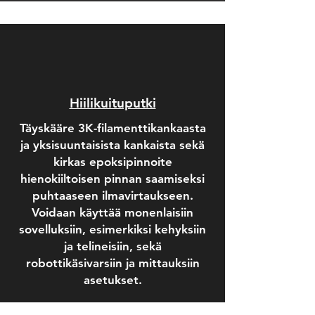
Hiilikuituputki
Täyskääre 3K-filamenttikankaasta
ja yksisuuntaisista kankaista sekä
kirkas epoksipinnoite
hienokiiltoisen pinnan saamiseksi
puhtaaseen ilmavirtaukseen.
Voidaan käyttää monenlaisiin
sovelluksiin, esimerkiksi kehyksiin
ja telineisiin, sekä
robottikäsivarsiin ja mittauksiin
asetukset.