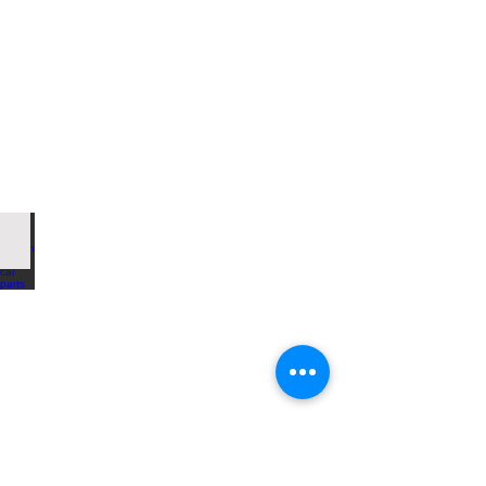
CFRP carbon fiber car parts
Custom
made
carbon
fiber
parts